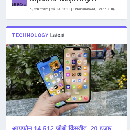
by
डोम कावळा
|
जुलै 24, 2021
|
Entertainment
,
Event
|
0
Latest
TECHNOLOGY
आयफोन 14 512 जीबी किंमतीत, 20 हजार