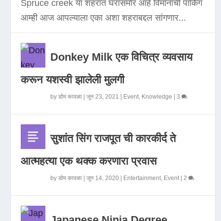
Spruce creek या शहरात घरासमोर आहे विमानाची पार्किंग
आम्ही आज आपल्याला एका अशा शहराबद्दल सांगणार...
Donkey Milk एक विचित्र व्यवसाय
करून यशस्वी झालेली मुलगी
by
डोम कावळा
|
जून 23, 2021
|
Event
,
Knowledge
|
3
सुशांत सिंग राजपूत ची कारकीर्द ते
आत्महत्या एक थक्क करणारा प्रवास
by
डोम कावळा
|
जून 14, 2020
|
Entertainment
,
Event
|
2
Japanese Ninja Degree