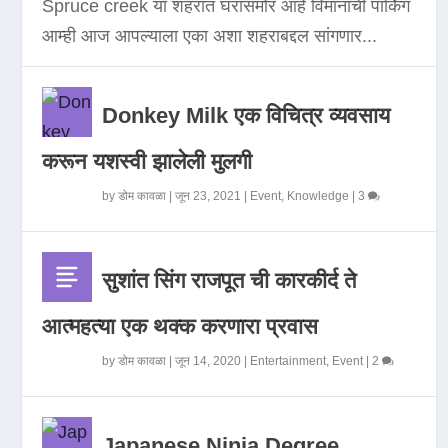
Spruce creek या शहरात घरासमोर आहे विमानाची पार्किंग
आम्ही आज आपल्याला एका अशा शहराबद्दल सांगणार...
Donkey Milk एक विचित्र व्यवसाय
करून यशस्वी झालेली मुलगी
by
डोम कावळा
|
जून 23, 2021
|
Event
,
Knowledge
|
3
सुशांत सिंग राजपूत ची कारकीर्द ते
आत्महत्या एक थक्क करणारा प्रवास
by
डोम कावळा
|
जून 14, 2020
|
Entertainment
,
Event
|
2
Japanese Ninja Degree