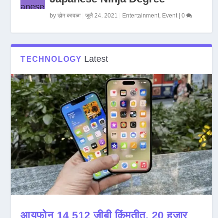
by
डोम कावळा
|
जुलै 24, 2021
|
Entertainment
,
Event
|
0
Latest
TECHNOLOGY
आयफोन 14 512 जीबी किंमतीत, 20 हजार