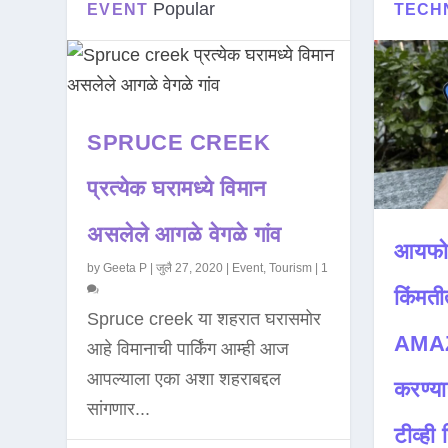
Popular
EVENT
TECH
SPRUCE CREEK
प्रत्येक घरामध्ये विमान
असलेले आगळे वेगळे गांव
आयफो
by
Geeta P
|
जुलै 27, 2020
|
Event
,
Tourism
|
1
किंमती
Spruce creek या शहरात घरासमोर
AMAZ
आहे विमानाची पार्किंग आम्ही आज
आपल्याला एका अशा शहराबद्दल
करण्या
सांगणार...
टीव्ही ह