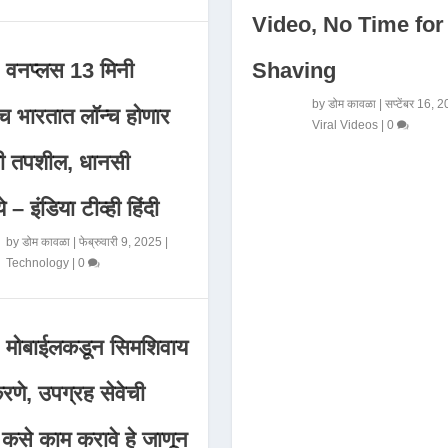
Video, No Time for
Shaving
वनप्लस 13 मिनी
by
डोम कावळा
|
सप्टेंबर 16, 
 भारतात लॉन्च होणार
Viral Videos
|
0
मी तपशील, धानसी
ये – इंडिया टीव्ही हिंदी
by
डोम कावळा
|
फेब्रुवारी 9, 2025
|
Technology
|
0
मोबाईलकडून सिमशिवाय
णे, उपग्रह सेवेची
 कसे काम करावे हे जाणून