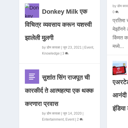
by
डोम काव
Donkey Milk एक
0
प्रतिमा
विचित्र व्यवसाय करून यशस्वी
मेझॉनन
झालेली मुलगी
किंमत 
मध्ये...
by
डोम कावळा
|
जून 23, 2021
|
Event
,
Knowledge
|
3
सुशांत सिंग राजपूत ची
एअरटेल
कारकीर्द ते आत्महत्या एक थक्क
आनंदी व
करणारा प्रवास
इंडिया ट
by
डोम कावळा
|
जून 14, 2020
|
Entertainment
,
Event
|
2