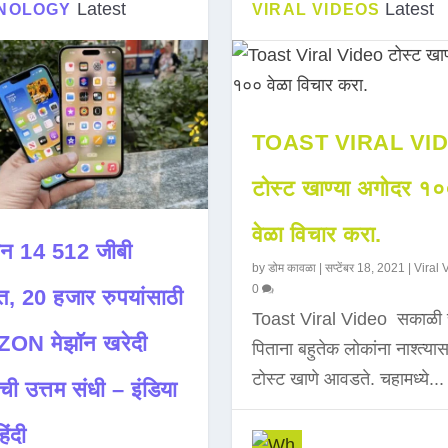
Latest
Latest
NOLOGY
VIRAL VIDEOS
TOAST VIRAL VI
टोस्ट खाण्या अगोदर १
वेळा विचार करा.
न 14 512 जीबी
by
डोम कावळा
|
सप्टेंबर 18, 2021
|
Viral 
0
त, 20 हजार रुपयांसाठी
Toast Viral Video सकाळी 
ON मेझॉन खरेदी
पिताना बहुतेक लोकांना नाश्त्या
टोस्ट खाणे आवडते. चहामध्ये...
ची उत्तम संधी – इंडिया
िंदी