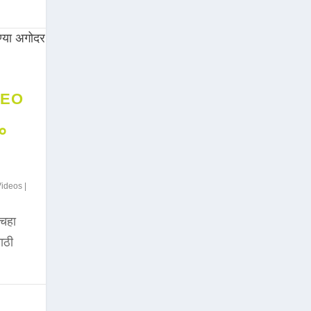
DEO
००
Videos
|
चहा
साठी