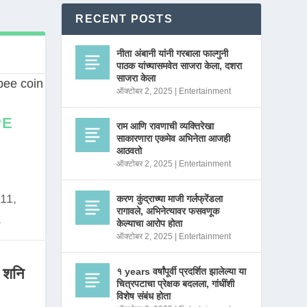
RECENT POSTS
नीता अंबानी यांनी गरबाला फाल्गुनी
पाठक यांच्यासमवेत साजरा केला, दशरा
साजरा केला
ऑक्टोबर 2, 2025
|
Entertainment
PE
राम आणि रावणाची व्यक्तिरेखा
साकारणारा एकमेव अभिनेता आजही
आठवतो
ऑक्टोबर 2, 2025
|
Entertainment
11,
करण कुंद्राच्या माजी गर्लफ्रेंडला
रागावले, अभिनेत्यावर फसवणूक
.
केल्याचा आरोप होता
ऑक्टोबर 2, 2025
|
Entertainment
 शनि
१ years वर्षांपूर्वी प्रदर्शित झालेल्या या
चित्रपटाचा प्रेक्षक बदलला, गांधींशी
विशेष संबंध होता