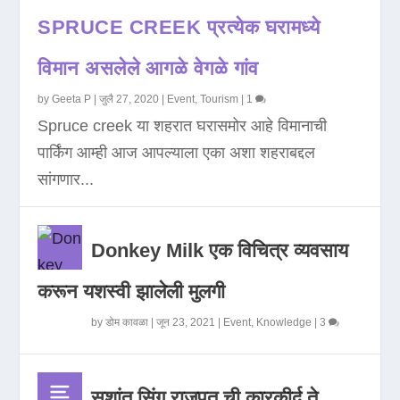
SPRUCE CREEK प्रत्येक घरामध्ये
विमान असलेले आगळे वेगळे गांव
by
Geeta P
|
जुलै 27, 2020
|
Event
,
Tourism
|
1
Spruce creek या शहरात घरासमोर आहे विमानाची
पार्किंग आम्ही आज आपल्याला एका अशा शहराबद्दल
सांगणार...
Donkey Milk एक विचित्र व्यवसाय
करून यशस्वी झालेली मुलगी
by
डोम कावळा
|
जून 23, 2021
|
Event
,
Knowledge
|
3
सुशांत सिंग राजपूत ची कारकीर्द ते