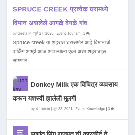
SPRUCE CREEK प्रत्येक घरामध्ये
विमान असलेले आगळे वेगळे गांव
by
Geeta P
|
जुलै 27, 2020
|
Event
,
Tourism
|
1
Spruce creek या शहरात घरासमोर आहे विमानाची
पार्किंग आम्ही आज आपल्याला एका अशा शहराबद्दल
सांगणार...
Donkey Milk एक विचित्र व्यवसाय
करून यशस्वी झालेली मुलगी
by
डोम कावळा
|
जून 23, 2021
|
Event
,
Knowledge
|
3
सुशांत सिंग राजपूत ची कारकीर्द ते