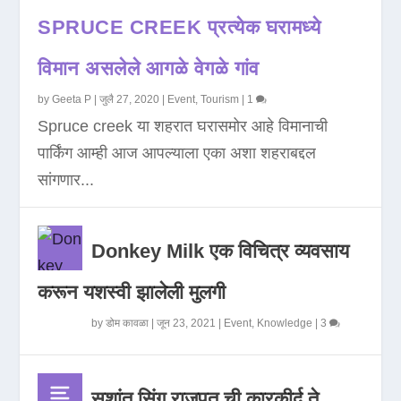
SPRUCE CREEK प्रत्येक घरामध्ये
विमान असलेले आगळे वेगळे गांव
by
Geeta P
|
जुलै 27, 2020
|
Event
,
Tourism
|
1
Spruce creek या शहरात घरासमोर आहे विमानाची
पार्किंग आम्ही आज आपल्याला एका अशा शहराबद्दल
सांगणार...
Donkey Milk एक विचित्र व्यवसाय
करून यशस्वी झालेली मुलगी
by
डोम कावळा
|
जून 23, 2021
|
Event
,
Knowledge
|
3
सुशांत सिंग राजपूत ची कारकीर्द ते