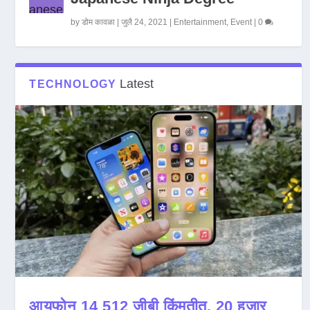
by
डोम कावळा
|
जुलै 24, 2021
|
Entertainment
,
Event
|
0
Latest
TECHNOLOGY
आयफोन 14 512 जीबी किंमतीत, 20 हजार