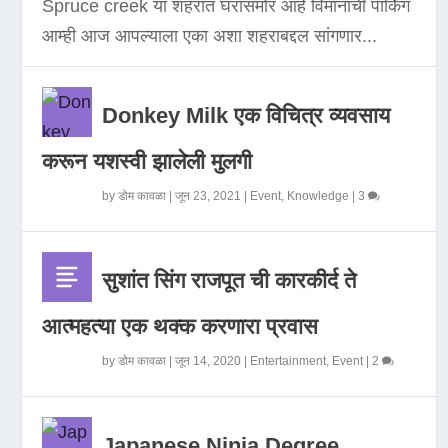
Spruce creek या शहरात घरासमोर आहे विमानाची पार्किंग
आम्ही आज आपल्याला एका अशा शहराबद्दल सांगणार...
Donkey Milk एक विचित्र व्यवसाय
करून यशस्वी झालेली मुलगी
by
डोम कावळा
|
जून 23, 2021
|
Event
,
Knowledge
|
3
सुशांत सिंग राजपूत ची कारकीर्द ते
आत्महत्या एक थक्क करणारा प्रवास
by
डोम कावळा
|
जून 14, 2020
|
Entertainment
,
Event
|
2
Japanese Ninja Degree