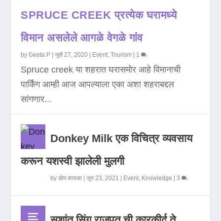
SPRUCE CREEK प्रत्येक घरामध्ये
विमान असलेले आगळे वेगळे गांव
by
Geeta P
|
जुलै 27, 2020
|
Event
,
Tourism
|
1
Spruce creek या शहरात घरासमोर आहे विमानाची
पार्किंग आम्ही आज आपल्याला एका अशा शहराबद्दल
सांगणार...
Donkey Milk एक विचित्र व्यवसाय
करून यशस्वी झालेली मुलगी
by
डोम कावळा
|
जून 23, 2021
|
Event
,
Knowledge
|
3
सुशांत सिंग राजपूत ची कारकीर्द ते