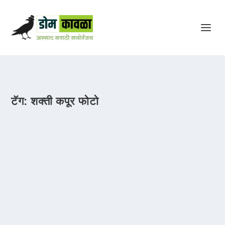
टॅग:
शक्ती कपूर फोटो