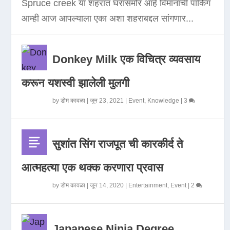
Spruce creek या शहरात घरासमोर आहे विमानाची पार्किंग
आम्ही आज आपल्याला एका अशा शहराबद्दल सांगणार...
Donkey Milk एक विचित्र व्यवसाय
करून यशस्वी झालेली मुलगी
by
डोम कावळा
|
जून 23, 2021
|
Event
,
Knowledge
|
3
सुशांत सिंग राजपूत ची कारकीर्द ते
आत्महत्या एक थक्क करणारा प्रवास
by
डोम कावळा
|
जून 14, 2020
|
Entertainment
,
Event
|
2
Japanese Ninja Degree