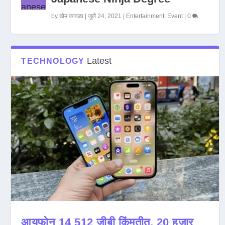
by
डोम कावळा
|
जुलै 24, 2021
|
Entertainment
,
Event
|
0
Latest
TECHNOLOGY
आयफोन 14 512 जीबी किंमतीत, 20 हजार