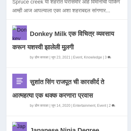
Spruce creek या शहरात घरासमोर आहे विमानाची पार्किंग
आम्ही आज आपल्याला एका अशा शहराबद्दल सांगणार...
Donkey Milk एक विचित्र व्यवसाय
करून यशस्वी झालेली मुलगी
by
डोम कावळा
|
जून 23, 2021
|
Event
,
Knowledge
|
3
सुशांत सिंग राजपूत ची कारकीर्द ते
आत्महत्या एक थक्क करणारा प्रवास
by
डोम कावळा
|
जून 14, 2020
|
Entertainment
,
Event
|
2
Japanese Ninja Degree