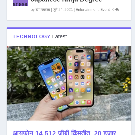
by
डोम कावळा
|
जुलै 24, 2021
|
Entertainment
,
Event
|
0
Latest
TECHNOLOGY
आयफोन 14 512 जीबी किंमतीत, 20 हजार