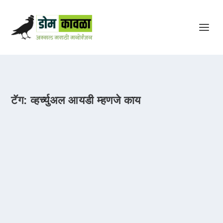
टॅग:
व्हर्च्युअल आयडी म्हणजे काय