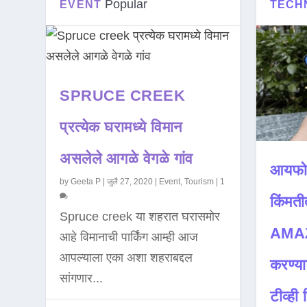
Popular
EVENT
TECH
SPRUCE CREEK
प्रत्येक घरामध्ये विमान
असलेले आगळे वेगळे गांव
आयफो
by
Geeta P
|
जुलै 27, 2020
|
Event
,
Tourism
|
1
किंमती
Spruce creek या शहरात घरासमोर
AMAZ
आहे विमानाची पार्किंग आम्ही आज
आपल्याला एका अशा शहराबद्दल
करण्या
सांगणार...
टीव्ही ह