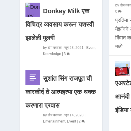
by
डोम काव
Donkey Milk एक
0
प्रतिमा
विचित्र व्यवसाय करून यशस्वी
मेझॉनन
झालेली मुलगी
किंमत 
मध्ये...
by
डोम कावळा
|
जून 23, 2021
|
Event
,
Knowledge
|
3
सुशांत सिंग राजपूत ची
एअरटेल
कारकीर्द ते आत्महत्या एक थक्क
आनंदी व
करणारा प्रवास
इंडिया ट
by
डोम कावळा
|
जून 14, 2020
|
Entertainment
,
Event
|
2