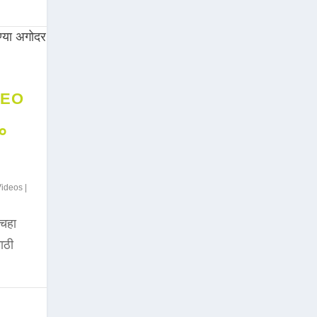
DEO
००
Videos
|
चहा
साठी