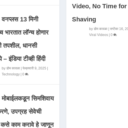
Video, No Time for
Shaving
वनप्लस 13 मिनी
by
डोम कावळा
|
सप्टेंबर 16, 
 भारतात लॉन्च होणार
Viral Videos
|
0
मी तपशील, धानसी
ये – इंडिया टीव्ही हिंदी
by
डोम कावळा
|
फेब्रुवारी 9, 2025
|
Technology
|
0
मोबाईलकडून सिमशिवाय
णे, उपग्रह सेवेची
 कसे काम करावे हे जाणून