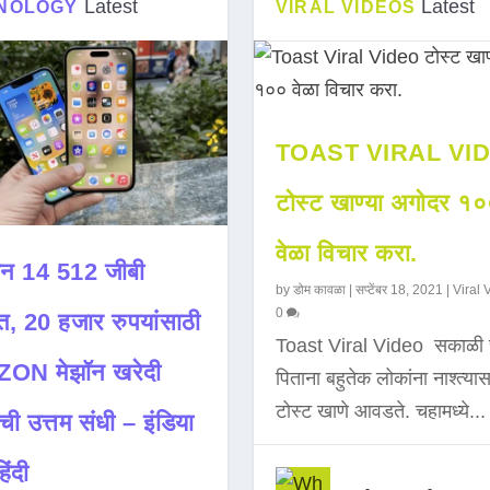
Latest
Latest
NOLOGY
VIRAL VIDEOS
TOAST VIRAL VI
टोस्ट खाण्या अगोदर १
वेळा विचार करा.
न 14 512 जीबी
by
डोम कावळा
|
सप्टेंबर 18, 2021
|
Viral 
0
त, 20 हजार रुपयांसाठी
Toast Viral Video सकाळी 
ON मेझॉन खरेदी
पिताना बहुतेक लोकांना नाश्त्या
टोस्ट खाणे आवडते. चहामध्ये...
ची उत्तम संधी – इंडिया
िंदी