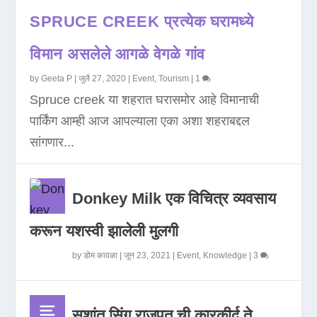
SPRUCE CREEK प्रत्येक घरामध्ये
विमान असलेले आगळे वेगळे गांव
by
Geeta P
|
जुलै 27, 2020
|
Event
,
Tourism
|
1
Spruce creek या शहरात घरासमोर आहे विमानाची
पार्किंग आम्ही आज आपल्याला एका अशा शहराबद्दल
सांगणार...
Donkey Milk एक विचित्र व्यवसाय
करून यशस्वी झालेली मुलगी
by
डोम कावळा
|
जून 23, 2021
|
Event
,
Knowledge
|
3
सुशांत सिंग राजपूत ची कारकीर्द ते