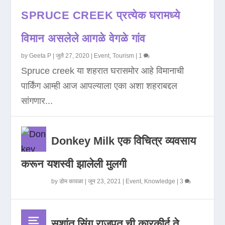
SPRUCE CREEK प्रत्येक घरामध्ये
विमान असलेले आगळे वेगळे गांव
by
Geeta P
|
जुलै 27, 2020
|
Event
,
Tourism
|
1
Spruce creek या शहरात घरासमोर आहे विमानाची
पार्किंग आम्ही आज आपल्याला एका अशा शहराबद्दल
सांगणार...
Donkey Milk एक विचित्र व्यवसाय
करून यशस्वी झालेली मुलगी
by
डोम कावळा
|
जून 23, 2021
|
Event
,
Knowledge
|
3
सुशांत सिंग राजपूत ची कारकीर्द ते