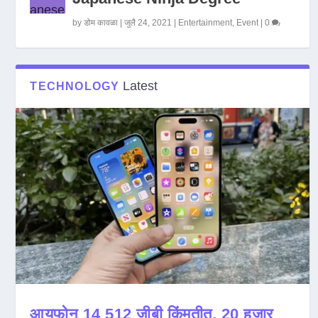
by
डोम कावळा
|
जुलै 24, 2021
|
Entertainment
,
Event
|
0
Latest
TECHNOLOGY
आयफोन 14 512 जीबी किंमतीत, 20 हजार