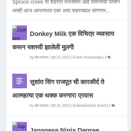
Spruce creek या शहरात घरासमोर आहे विमानाची पार्किंग
आम्ही आज आपल्याला एका अशा शहराबद्दल सांगणार...
Donkey Milk एक विचित्र व्यवसाय
करून यशस्वी झालेली मुलगी
by
डोम कावळा
|
जून 23, 2021
|
Event
,
Knowledge
|
3
सुशांत सिंग राजपूत ची कारकीर्द ते
आत्महत्या एक थक्क करणारा प्रवास
by
डोम कावळा
|
जून 14, 2020
|
Entertainment
,
Event
|
2
Japanese Ninja Degree