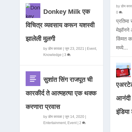
by
डोम काव
Donkey Milk एक
0
प्रतिमा
विचित्र व्यवसाय करून यशस्वी
मेझॉनन
झालेली मुलगी
किंमत 
मध्ये...
by
डोम कावळा
|
जून 23, 2021
|
Event
,
Knowledge
|
3
सुशांत सिंग राजपूत ची
एअरटेल
कारकीर्द ते आत्महत्या एक थक्क
आनंदी व
करणारा प्रवास
इंडिया ट
by
डोम कावळा
|
जून 14, 2020
|
Entertainment
,
Event
|
2