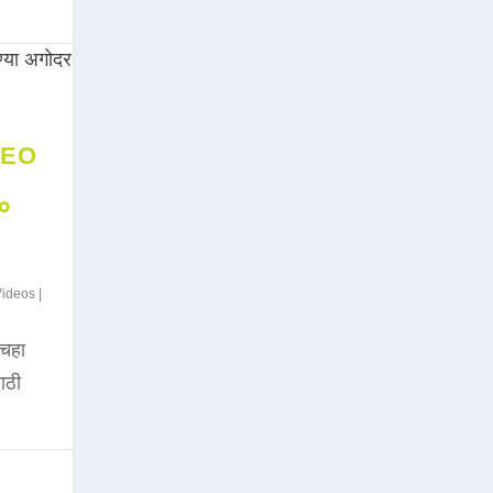
DEO
००
Videos
|
चहा
साठी