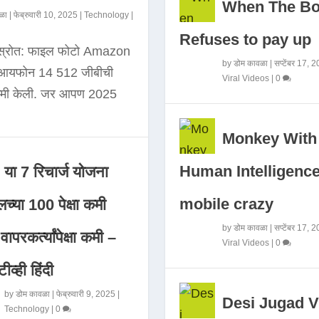
When The B
ळा
|
फेब्रुवारी 10, 2025
|
Technology
|
Refuses to pay up
 स्रोत: फाइल फोटो Amazon
by
डोम कावळा
|
सप्टेंबर 17, 
े आयफोन 14 512 जीबीची
Viral Videos
|
0
कमी केली. जर आपण 2025
Monkey With
Human Intelligence
या 7 रिचार्ज योजना
mobile crazy
च्या 100 पेक्षा कमी
by
डोम कावळा
|
सप्टेंबर 17, 
ापरकर्त्यांपेक्षा कमी –
Viral Videos
|
0
ीव्ही हिंदी
by
डोम कावळा
|
फेब्रुवारी 9, 2025
|
Desi Jugad V
Technology
|
0