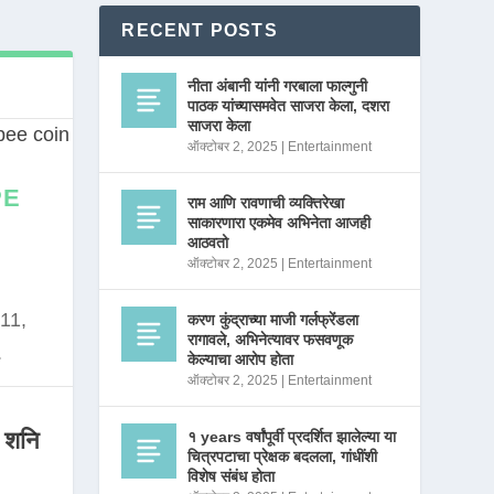
RECENT POSTS
नीता अंबानी यांनी गरबाला फाल्गुनी
पाठक यांच्यासमवेत साजरा केला, दशरा
साजरा केला
ऑक्टोबर 2, 2025
|
Entertainment
PE
राम आणि रावणाची व्यक्तिरेखा
साकारणारा एकमेव अभिनेता आजही
आठवतो
ऑक्टोबर 2, 2025
|
Entertainment
11,
करण कुंद्राच्या माजी गर्लफ्रेंडला
रागावले, अभिनेत्यावर फसवणूक
.
केल्याचा आरोप होता
ऑक्टोबर 2, 2025
|
Entertainment
 शनि
१ years वर्षांपूर्वी प्रदर्शित झालेल्या या
चित्रपटाचा प्रेक्षक बदलला, गांधींशी
विशेष संबंध होता