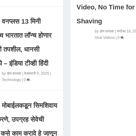
Video, No Time for
Shaving
वनप्लस 13 मिनी
by
डोम कावळा
|
सप्टेंबर 16, 
 भारतात लॉन्च होणार
Viral Videos
|
0
मी तपशील, धानसी
ये – इंडिया टीव्ही हिंदी
by
डोम कावळा
|
फेब्रुवारी 9, 2025
|
Technology
|
0
मोबाईलकडून सिमशिवाय
णे, उपग्रह सेवेची
 कसे काम करावे हे जाणून