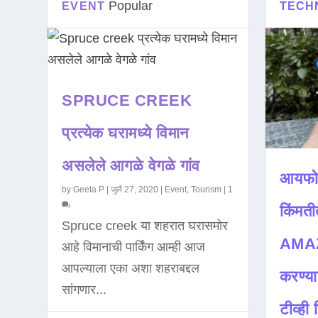
Popular
EVENT
TECH
SPRUCE CREEK
प्रत्येक घरामध्ये विमान
असलेले आगळे वेगळे गांव
आयफो
by
Geeta P
|
जुलै 27, 2020
|
Event
,
Tourism
|
1
किंमती
Spruce creek या शहरात घरासमोर
AMAZ
आहे विमानाची पार्किंग आम्ही आज
आपल्याला एका अशा शहराबद्दल
करण्या
सांगणार...
टीव्ही ह