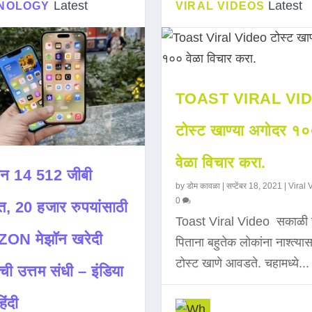
Latest
Latest
NOLOGY
VIRAL VIDEOS
TOAST VIRAL VI
टोस्ट खाण्या अगोदर १
वेळा विचार करा.
न 14 512 जीबी
by
डोम कावळा
|
सप्टेंबर 18, 2021
|
Viral 
0
त, 20 हजार रुपयांसाठी
Toast Viral Video सकाळी 
ON मेझॉन खरेदी
पिताना बहुतेक लोकांना नाश्त्या
टोस्ट खाणे आवडते. चहामध्ये...
ची उत्तम संधी – इंडिया
िंदी