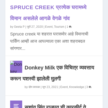
SPRUCE CREEK प्रत्येक घरामध्ये
विमान असलेले आगळे वेगळे गांव
by
Geeta P
|
जुलै 27, 2020
|
Event
,
Tourism
|
1
Spruce creek या शहरात घरासमोर आहे विमानाची
पार्किंग आम्ही आज आपल्याला एका अशा शहराबद्दल
सांगणार...
Donkey Milk एक विचित्र व्यवसाय
करून यशस्वी झालेली मुलगी
by
डोम कावळा
|
जून 23, 2021
|
Event
,
Knowledge
|
3
सुशांत सिंग राजपूत ची कारकीर्द ते