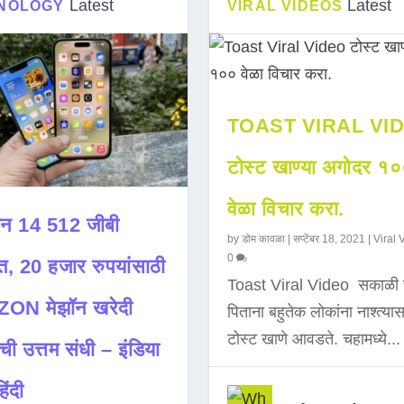
Latest
Latest
NOLOGY
VIRAL VIDEOS
TOAST VIRAL VI
टोस्ट खाण्या अगोदर १
वेळा विचार करा.
न 14 512 जीबी
by
डोम कावळा
|
सप्टेंबर 18, 2021
|
Viral 
0
त, 20 हजार रुपयांसाठी
Toast Viral Video सकाळी 
ON मेझॉन खरेदी
पिताना बहुतेक लोकांना नाश्त्या
टोस्ट खाणे आवडते. चहामध्ये...
ची उत्तम संधी – इंडिया
िंदी