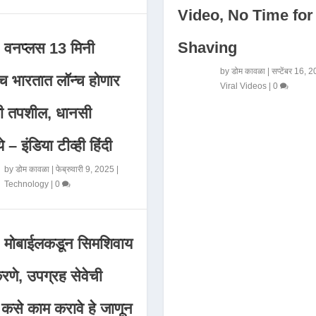
Video, No Time for
Shaving
वनप्लस 13 मिनी
by
डोम कावळा
|
सप्टेंबर 16, 
 भारतात लॉन्च होणार
Viral Videos
|
0
मी तपशील, धानसी
ये – इंडिया टीव्ही हिंदी
by
डोम कावळा
|
फेब्रुवारी 9, 2025
|
Technology
|
0
मोबाईलकडून सिमशिवाय
णे, उपग्रह सेवेची
 कसे काम करावे हे जाणून