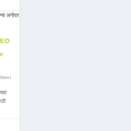
DEO
००
Videos
|
चहा
साठी