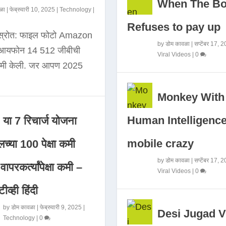
When The B
ळा
|
फेब्रुवारी 10, 2025
|
Technology
|
Refuses to pay up
 स्रोत: फाइल फोटो Amazon
by
डोम कावळा
|
सप्टेंबर 17, 
े आयफोन 14 512 जीबीची
Viral Videos
|
0
कमी केली. जर आपण 2025
Monkey With
Human Intelligence
या 7 रिचार्ज योजना
mobile crazy
च्या 100 पेक्षा कमी
by
डोम कावळा
|
सप्टेंबर 17, 
ापरकर्त्यांपेक्षा कमी –
Viral Videos
|
0
ीव्ही हिंदी
by
डोम कावळा
|
फेब्रुवारी 9, 2025
|
Desi Jugad V
Technology
|
0