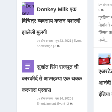
by
डोम काव
Donkey Milk एक
0
प्रतिमा
विचित्र व्यवसाय करून यशस्वी
मेझॉनन
झालेली मुलगी
किंमत 
मध्ये...
by
डोम कावळा
|
जून 23, 2021
|
Event
,
Knowledge
|
3
सुशांत सिंग राजपूत ची
एअरटेल
कारकीर्द ते आत्महत्या एक थक्क
आनंदी व
करणारा प्रवास
इंडिया ट
by
डोम कावळा
|
जून 14, 2020
|
Entertainment
,
Event
|
2