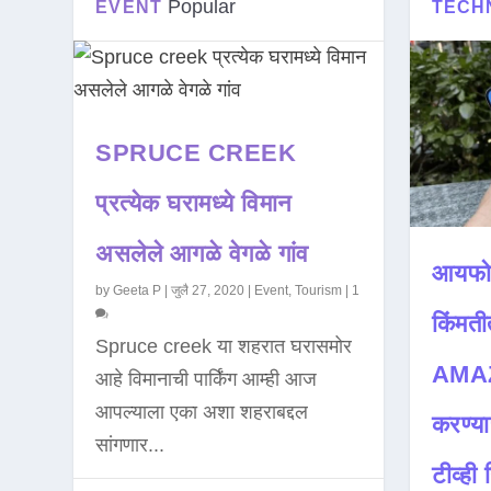
Popular
EVENT
TECH
SPRUCE CREEK
प्रत्येक घरामध्ये विमान
असलेले आगळे वेगळे गांव
आयफो
by
Geeta P
|
जुलै 27, 2020
|
Event
,
Tourism
|
1
किंमती
Spruce creek या शहरात घरासमोर
AMAZ
आहे विमानाची पार्किंग आम्ही आज
आपल्याला एका अशा शहराबद्दल
करण्या
सांगणार...
टीव्ही ह