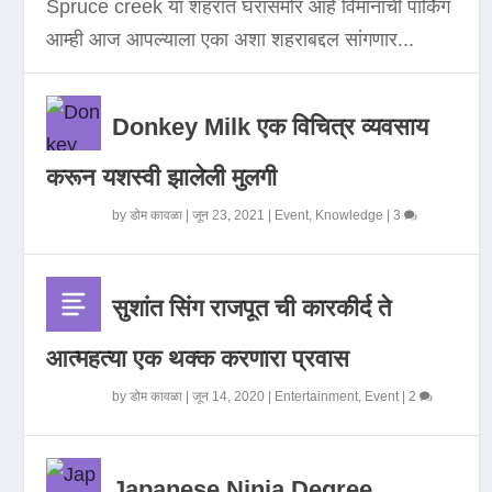
Spruce creek या शहरात घरासमोर आहे विमानाची पार्किंग
आम्ही आज आपल्याला एका अशा शहराबद्दल सांगणार...
Donkey Milk एक विचित्र व्यवसाय
करून यशस्वी झालेली मुलगी
by
डोम कावळा
|
जून 23, 2021
|
Event
,
Knowledge
|
3
सुशांत सिंग राजपूत ची कारकीर्द ते
आत्महत्या एक थक्क करणारा प्रवास
by
डोम कावळा
|
जून 14, 2020
|
Entertainment
,
Event
|
2
Japanese Ninja Degree