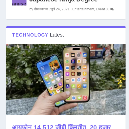
by
डोम कावळा
|
जुलै 24, 2021
|
Entertainment
,
Event
|
0
Latest
TECHNOLOGY
आयफोन 14 512 जीबी किंमतीत, 20 हजार