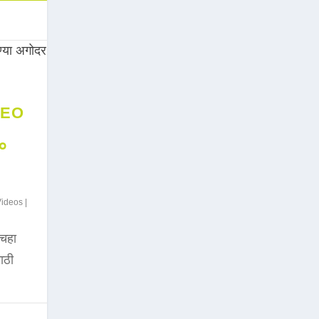
DEO
००
Videos
|
चहा
साठी