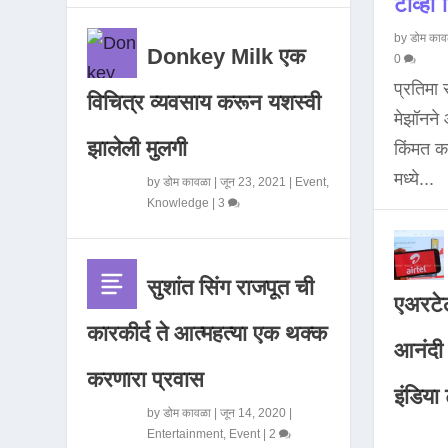
टीव्ही ह
by
डोम काव
Donkey Milk एक
0
प्रतिमा
विचित्र व्यवसाय करून यशस्वी
मेझॉनन
झालेली मुलगी
किंमत 
मध्ये...
by
डोम कावळा
|
जून 23, 2021
|
Event
,
Knowledge
|
3
सुशांत सिंग राजपूत ची
एअरटेल
कारकीर्द ते आत्महत्या एक थक्क
आनंदी व
करणारा प्रवास
इंडिया ट
by
डोम कावळा
|
जून 14, 2020
|
Entertainment
,
Event
|
2