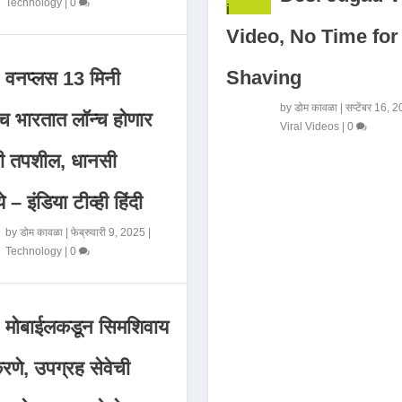
Technology
|
0
Video, No Time for
Shaving
वनप्लस 13 मिनी
by
डोम कावळा
|
सप्टेंबर 16, 
 भारतात लॉन्च होणार
Viral Videos
|
0
मी तपशील, धानसी
ये – इंडिया टीव्ही हिंदी
by
डोम कावळा
|
फेब्रुवारी 9, 2025
|
Technology
|
0
मोबाईलकडून सिमशिवाय
णे, उपग्रह सेवेची