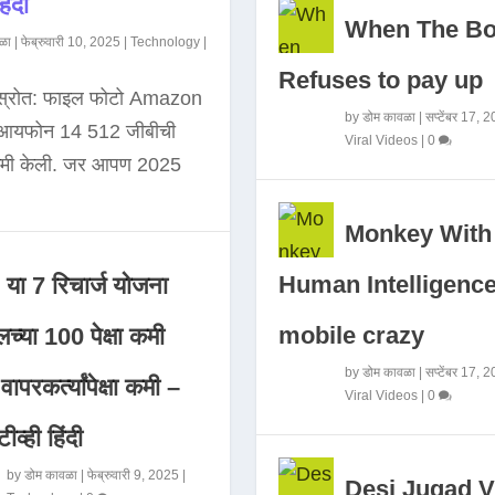
िंदी
When The B
ळा
|
फेब्रुवारी 10, 2025
|
Technology
|
Refuses to pay up
 स्रोत: फाइल फोटो Amazon
by
डोम कावळा
|
सप्टेंबर 17, 
े आयफोन 14 512 जीबीची
Viral Videos
|
0
कमी केली. जर आपण 2025
Monkey With
Human Intelligence
या 7 रिचार्ज योजना
mobile crazy
च्या 100 पेक्षा कमी
by
डोम कावळा
|
सप्टेंबर 17, 
ापरकर्त्यांपेक्षा कमी –
Viral Videos
|
0
ीव्ही हिंदी
by
डोम कावळा
|
फेब्रुवारी 9, 2025
|
Desi Jugad V