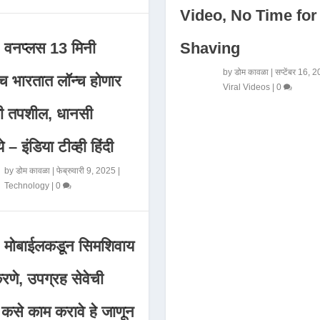
Video, No Time for
Shaving
वनप्लस 13 मिनी
by
डोम कावळा
|
सप्टेंबर 16, 
 भारतात लॉन्च होणार
Viral Videos
|
0
मी तपशील, धानसी
ये – इंडिया टीव्ही हिंदी
by
डोम कावळा
|
फेब्रुवारी 9, 2025
|
Technology
|
0
मोबाईलकडून सिमशिवाय
णे, उपग्रह सेवेची
 कसे काम करावे हे जाणून