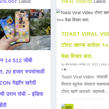
Latest
Latest
NOLOGY
VIRAL VIDEOS
TOAST VIRAL VI
टोस्ट खाण्या अगोदर १
वेळा विचार करा.
न 14 512 जीबी
by
डोम कावळा
|
सप्टेंबर 18, 2021
|
Viral 
0
त, 20 हजार रुपयांसाठी
Toast Viral Video सकाळी 
ON मेझॉन खरेदी
पिताना बहुतेक लोकांना नाश्त्या
टोस्ट खाणे आवडते. चहामध्ये...
ची उत्तम संधी – इंडिया
िंदी