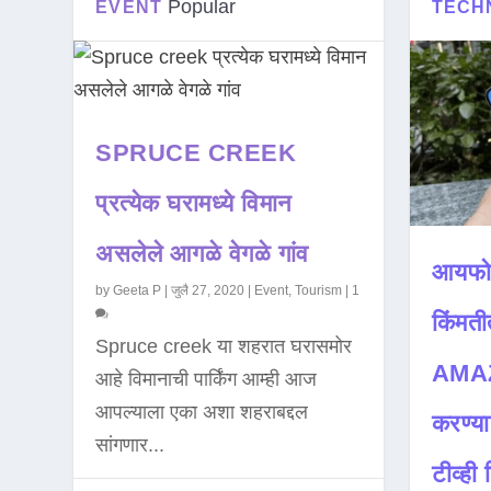
Popular
EVENT
TECH
SPRUCE CREEK
प्रत्येक घरामध्ये विमान
असलेले आगळे वेगळे गांव
आयफो
by
Geeta P
|
जुलै 27, 2020
|
Event
,
Tourism
|
1
किंमती
Spruce creek या शहरात घरासमोर
AMAZ
आहे विमानाची पार्किंग आम्ही आज
आपल्याला एका अशा शहराबद्दल
करण्या
सांगणार...
टीव्ही ह