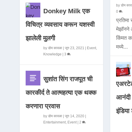
by
डोम काव
Donkey Milk एक
0
प्रतिमा
विचित्र व्यवसाय करून यशस्वी
मेझॉनन
झालेली मुलगी
किंमत 
मध्ये...
by
डोम कावळा
|
जून 23, 2021
|
Event
,
Knowledge
|
3
सुशांत सिंग राजपूत ची
एअरटेल
कारकीर्द ते आत्महत्या एक थक्क
आनंदी व
करणारा प्रवास
इंडिया ट
by
डोम कावळा
|
जून 14, 2020
|
Entertainment
,
Event
|
2