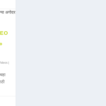
DEO
००
Videos
|
चहा
साठी