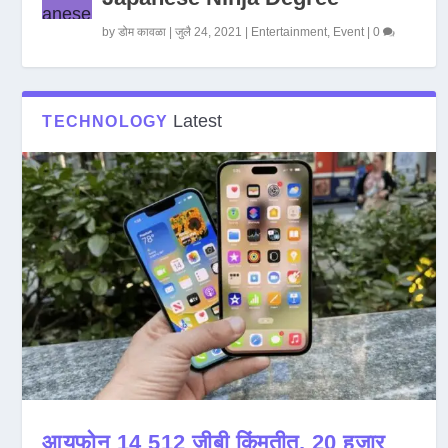
by
डोम कावळा
|
जुलै 24, 2021
|
Entertainment
,
Event
|
0
Latest
TECHNOLOGY
आयफोन 14 512 जीबी किंमतीत, 20 हजार