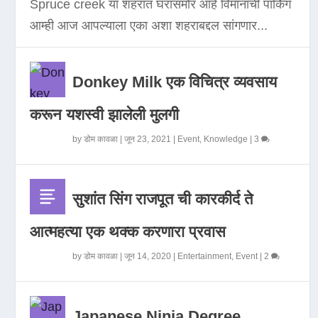
Spruce creek या शहरात घरासमोर आहे विमानाची पार्किंग
आम्ही आज आपल्याला एका अशा शहराबद्दल सांगणार...
Donkey Milk एक विचित्र व्यवसाय
करून यशस्वी झालेली मुलगी
by
डोम कावळा
|
जून 23, 2021
|
Event
,
Knowledge
|
3
सुशांत सिंग राजपूत ची कारकीर्द ते
आत्महत्या एक थक्क करणारा प्रवास
by
डोम कावळा
|
जून 14, 2020
|
Entertainment
,
Event
|
2
Japanese Ninja Degree