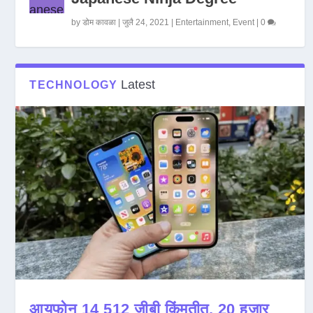
by
डोम कावळा
|
जुलै 24, 2021
|
Entertainment
,
Event
|
0
Latest
TECHNOLOGY
आयफोन 14 512 जीबी किंमतीत, 20 हजार