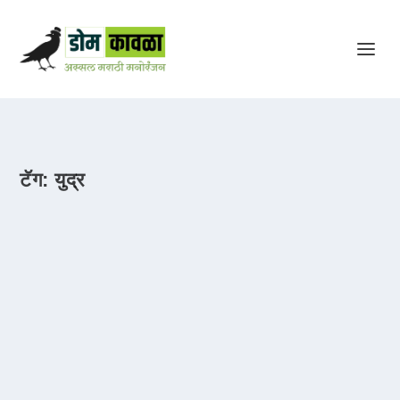
टॅग:
युद्र