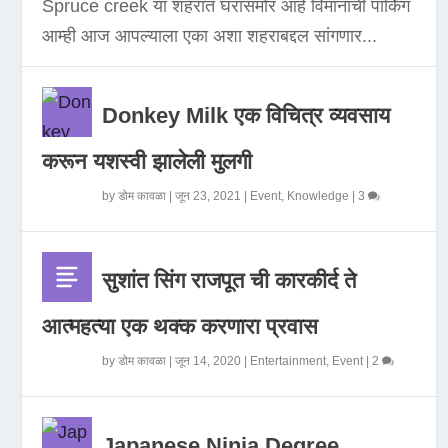
Spruce creek या शहरात घरासमोर आहे विमानाची पार्किंग
आम्ही आज आपल्याला एका अशा शहराबद्दल सांगणार...
Donkey Milk एक विचित्र व्यवसाय
करून यशस्वी झालेली मुलगी
by
डोम कावळा
|
जून 23, 2021
|
Event
,
Knowledge
|
3
सुशांत सिंग राजपूत ची कारकीर्द ते
आत्महत्या एक थक्क करणारा प्रवास
by
डोम कावळा
|
जून 14, 2020
|
Entertainment
,
Event
|
2
Japanese Ninja Degree