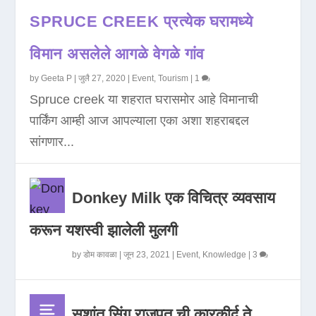
SPRUCE CREEK प्रत्येक घरामध्ये
विमान असलेले आगळे वेगळे गांव
by
Geeta P
|
जुलै 27, 2020
|
Event
,
Tourism
|
1
Spruce creek या शहरात घरासमोर आहे विमानाची
पार्किंग आम्ही आज आपल्याला एका अशा शहराबद्दल
सांगणार...
Donkey Milk एक विचित्र व्यवसाय
करून यशस्वी झालेली मुलगी
by
डोम कावळा
|
जून 23, 2021
|
Event
,
Knowledge
|
3
सुशांत सिंग राजपूत ची कारकीर्द ते