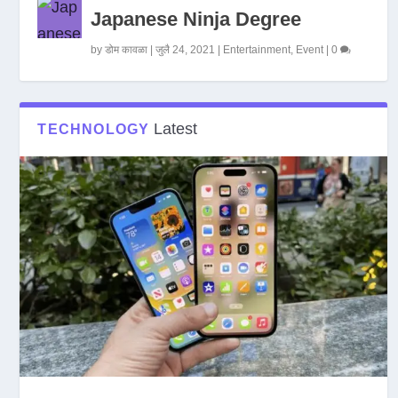
Japanese Ninja Degree
by
डोम कावळा
|
जुलै 24, 2021
|
Entertainment
,
Event
|
0
Latest
TECHNOLOGY