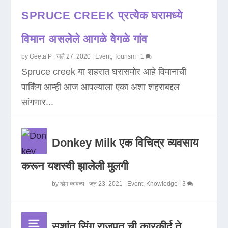
SPRUCE CREEK प्रत्येक घरामध्ये
विमान असलेले आगळे वेगळे गांव
by
Geeta P
|
जुलै 27, 2020
|
Event
,
Tourism
|
1
Spruce creek या शहरात घरासमोर आहे विमानाची
पार्किंग आम्ही आज आपल्याला एका अशा शहराबद्दल
सांगणार...
Donkey Milk एक विचित्र व्यवसाय
करून यशस्वी झालेली मुलगी
by
डोम कावळा
|
जून 23, 2021
|
Event
,
Knowledge
|
3
सुशांत सिंग राजपूत ची कारकीर्द ते