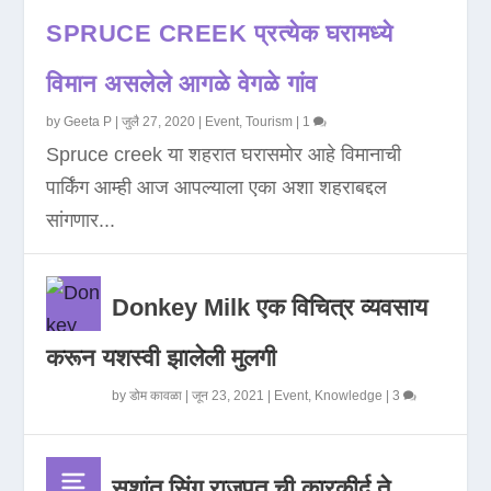
SPRUCE CREEK प्रत्येक घरामध्ये
विमान असलेले आगळे वेगळे गांव
by
Geeta P
|
जुलै 27, 2020
|
Event
,
Tourism
|
1
Spruce creek या शहरात घरासमोर आहे विमानाची
पार्किंग आम्ही आज आपल्याला एका अशा शहराबद्दल
सांगणार...
Donkey Milk एक विचित्र व्यवसाय
करून यशस्वी झालेली मुलगी
by
डोम कावळा
|
जून 23, 2021
|
Event
,
Knowledge
|
3
सुशांत सिंग राजपूत ची कारकीर्द ते