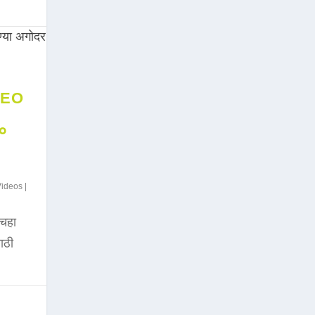
DEO
००
Videos
|
चहा
साठी