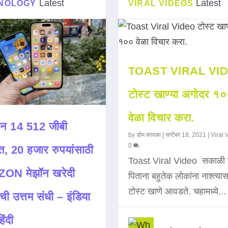
Latest
Latest
NOLOGY
VIRAL VIDEOS
TOAST VIRAL VI
टोस्ट खाण्या अगोदर १
वेळा विचार करा.
न 14 512 जीबी
by
डोम कावळा
|
सप्टेंबर 18, 2021
|
Viral 
0
त, 20 हजार रुपयांसाठी
Toast Viral Video सकाळी 
ON मेझॉन खरेदी
पिताना बहुतेक लोकांना नाश्त्या
टोस्ट खाणे आवडते. चहामध्ये...
ची उत्तम संधी – इंडिया
िंदी