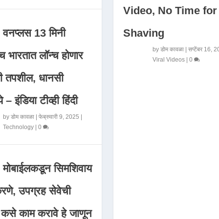
Video, No Time for
Shaving
वनप्लस 13 मिनी
by
डोम कावळा
|
सप्टेंबर 16, 
 भारतात लॉन्च होणार
Viral Videos
|
0
मी तपशील, धानसी
ये – इंडिया टीव्ही हिंदी
by
डोम कावळा
|
फेब्रुवारी 9, 2025
|
Technology
|
0
मोबाईलकडून सिमशिवाय
णे, उपग्रह सेवेची
 कसे काम करावे हे जाणून