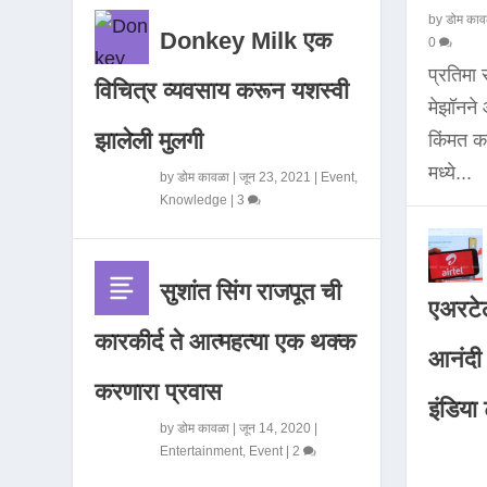
by
डोम काव
Donkey Milk एक
0
प्रतिमा
विचित्र व्यवसाय करून यशस्वी
मेझॉनन
झालेली मुलगी
किंमत 
मध्ये...
by
डोम कावळा
|
जून 23, 2021
|
Event
,
Knowledge
|
3
सुशांत सिंग राजपूत ची
एअरटेल
कारकीर्द ते आत्महत्या एक थक्क
आनंदी व
करणारा प्रवास
इंडिया ट
by
डोम कावळा
|
जून 14, 2020
|
Entertainment
,
Event
|
2