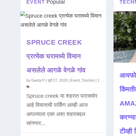
Popular
EVENT
TECH
SPRUCE CREEK
प्रत्येक घरामध्ये विमान
असलेले आगळे वेगळे गांव
आयफो
by
Geeta P
|
जुलै 27, 2020
|
Event
,
Tourism
|
1
किंमती
Spruce creek या शहरात घरासमोर
AMAZ
आहे विमानाची पार्किंग आम्ही आज
आपल्याला एका अशा शहराबद्दल
करण्या
सांगणार...
टीव्ही ह