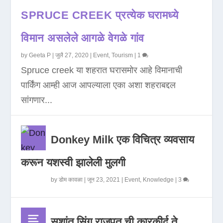
SPRUCE CREEK प्रत्येक घरामध्ये
विमान असलेले आगळे वेगळे गांव
by
Geeta P
|
जुलै 27, 2020
|
Event
,
Tourism
|
1
Spruce creek या शहरात घरासमोर आहे विमानाची
पार्किंग आम्ही आज आपल्याला एका अशा शहराबद्दल
सांगणार...
Donkey Milk एक विचित्र व्यवसाय
करून यशस्वी झालेली मुलगी
by
डोम कावळा
|
जून 23, 2021
|
Event
,
Knowledge
|
3
सुशांत सिंग राजपूत ची कारकीर्द ते