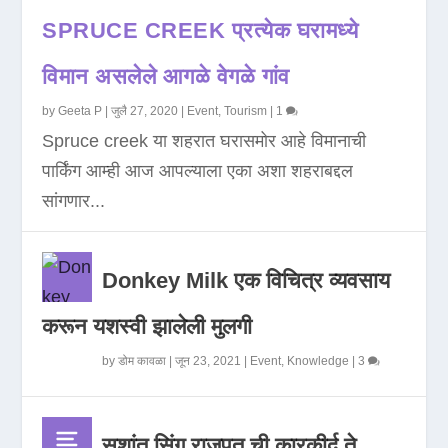
SPRUCE CREEK प्रत्येक घरामध्ये
विमान असलेले आगळे वेगळे गांव
by
Geeta P
|
जुलै 27, 2020
|
Event
,
Tourism
|
1
Spruce creek या शहरात घरासमोर आहे विमानाची
पार्किंग आम्ही आज आपल्याला एका अशा शहराबद्दल
सांगणार...
Donkey Milk एक विचित्र व्यवसाय
करून यशस्वी झालेली मुलगी
by
डोम कावळा
|
जून 23, 2021
|
Event
,
Knowledge
|
3
सुशांत सिंग राजपूत ची कारकीर्द ते