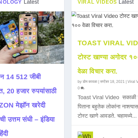
Latest
Latest
NOLOGY
VIRAL VIDEOS
TOAST VIRAL VI
टोस्ट खाण्या अगोदर १
वेळा विचार करा.
न 14 512 जीबी
by
डोम कावळा
|
सप्टेंबर 18, 2021
|
Viral 
0
त, 20 हजार रुपयांसाठी
Toast Viral Video सकाळी 
ON मेझॉन खरेदी
पिताना बहुतेक लोकांना नाश्त्या
टोस्ट खाणे आवडते. चहामध्ये...
ची उत्तम संधी – इंडिया
िंदी