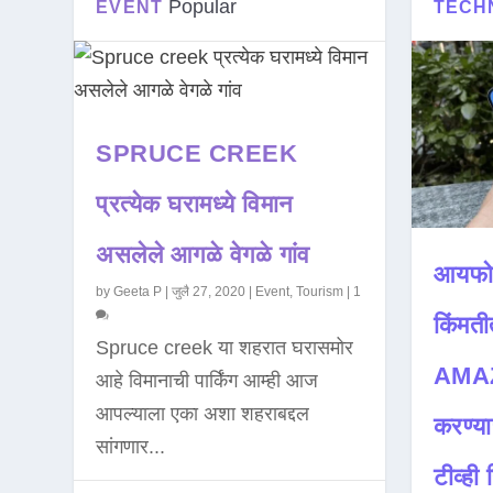
Popular
EVENT
TECH
SPRUCE CREEK
प्रत्येक घरामध्ये विमान
असलेले आगळे वेगळे गांव
आयफो
by
Geeta P
|
जुलै 27, 2020
|
Event
,
Tourism
|
1
किंमती
Spruce creek या शहरात घरासमोर
AMAZ
आहे विमानाची पार्किंग आम्ही आज
आपल्याला एका अशा शहराबद्दल
करण्या
सांगणार...
टीव्ही ह