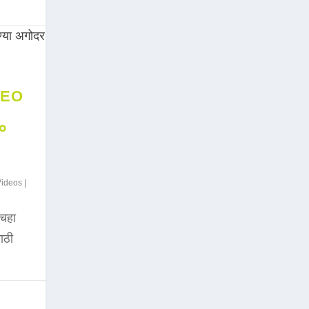
DEO
००
Videos
|
चहा
साठी