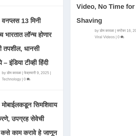
Video, No Time for
Shaving
वनप्लस 13 मिनी
by
डोम कावळा
|
सप्टेंबर 16, 
 भारतात लॉन्च होणार
Viral Videos
|
0
मी तपशील, धानसी
ये – इंडिया टीव्ही हिंदी
by
डोम कावळा
|
फेब्रुवारी 9, 2025
|
Technology
|
0
मोबाईलकडून सिमशिवाय
णे, उपग्रह सेवेची
 कसे काम करावे हे जाणून