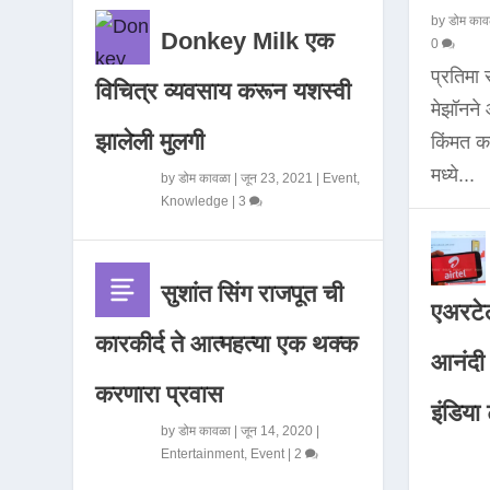
by
डोम काव
Donkey Milk एक
0
प्रतिमा
विचित्र व्यवसाय करून यशस्वी
मेझॉनन
झालेली मुलगी
किंमत 
मध्ये...
by
डोम कावळा
|
जून 23, 2021
|
Event
,
Knowledge
|
3
सुशांत सिंग राजपूत ची
एअरटेल
कारकीर्द ते आत्महत्या एक थक्क
आनंदी व
करणारा प्रवास
इंडिया ट
by
डोम कावळा
|
जून 14, 2020
|
Entertainment
,
Event
|
2