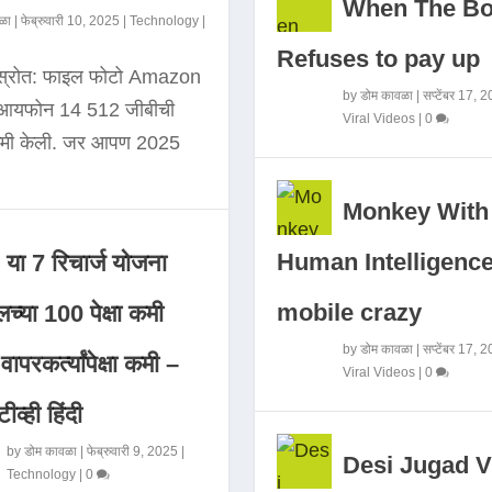
When The B
ळा
|
फेब्रुवारी 10, 2025
|
Technology
|
Refuses to pay up
 स्रोत: फाइल फोटो Amazon
by
डोम कावळा
|
सप्टेंबर 17, 
े आयफोन 14 512 जीबीची
Viral Videos
|
0
कमी केली. जर आपण 2025
Monkey With
Human Intelligence
या 7 रिचार्ज योजना
mobile crazy
च्या 100 पेक्षा कमी
by
डोम कावळा
|
सप्टेंबर 17, 
ापरकर्त्यांपेक्षा कमी –
Viral Videos
|
0
ीव्ही हिंदी
by
डोम कावळा
|
फेब्रुवारी 9, 2025
|
Desi Jugad V
Technology
|
0