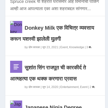
Spruce creek या शहरात घरासमोर आहे विमानाची पार्किंग
आम्ही आज आपल्याला एका अशा शहराबद्दल सांगणार...
Donkey Milk एक विचित्र व्यवसाय
करून यशस्वी झालेली मुलगी
by
डोम कावळा
|
जून 23, 2021
|
Event
,
Knowledge
|
3
सुशांत सिंग राजपूत ची कारकीर्द ते
आत्महत्या एक थक्क करणारा प्रवास
by
डोम कावळा
|
जून 14, 2020
|
Entertainment
,
Event
|
2
Japanese Ninja Degree