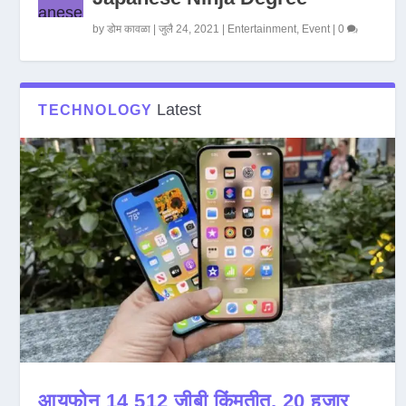
by
डोम कावळा
|
जुलै 24, 2021
|
Entertainment
,
Event
|
0
Latest
TECHNOLOGY
आयफोन 14 512 जीबी किंमतीत, 20 हजार