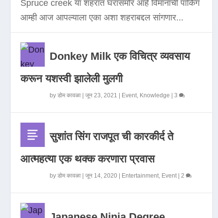
Spruce creek या शहरात घरासमोर आहे विमानाची पार्किंग
आम्ही आज आपल्याला एका अशा शहराबद्दल सांगणार...
Donkey Milk एक विचित्र व्यवसाय
करून यशस्वी झालेली मुलगी
by
डोम कावळा
|
जून 23, 2021
|
Event
,
Knowledge
|
3
सुशांत सिंग राजपूत ची कारकीर्द ते
आत्महत्या एक थक्क करणारा प्रवास
by
डोम कावळा
|
जून 14, 2020
|
Entertainment
,
Event
|
2
Japanese Ninja Degree