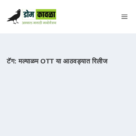
टॅग:
मल्याळम OTT या आठवड्यात रिलीज