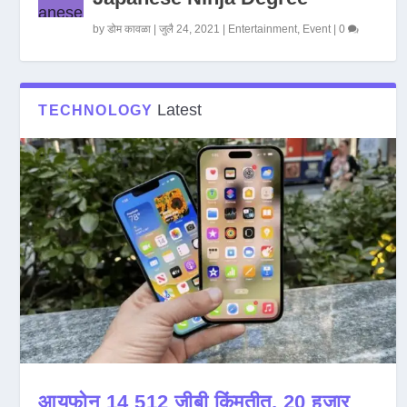
by
डोम कावळा
|
जुलै 24, 2021
|
Entertainment
,
Event
|
0
Latest
TECHNOLOGY
आयफोन 14 512 जीबी किंमतीत, 20 हजार