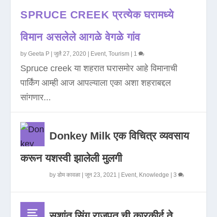
SPRUCE CREEK प्रत्येक घरामध्ये
विमान असलेले आगळे वेगळे गांव
by
Geeta P
|
जुलै 27, 2020
|
Event
,
Tourism
|
1
Spruce creek या शहरात घरासमोर आहे विमानाची
पार्किंग आम्ही आज आपल्याला एका अशा शहराबद्दल
सांगणार...
Donkey Milk एक विचित्र व्यवसाय
करून यशस्वी झालेली मुलगी
by
डोम कावळा
|
जून 23, 2021
|
Event
,
Knowledge
|
3
सुशांत सिंग राजपूत ची कारकीर्द ते