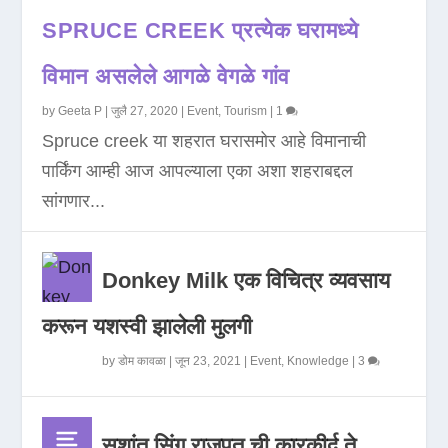
SPRUCE CREEK प्रत्येक घरामध्ये
विमान असलेले आगळे वेगळे गांव
by
Geeta P
|
जुलै 27, 2020
|
Event
,
Tourism
|
1
Spruce creek या शहरात घरासमोर आहे विमानाची
पार्किंग आम्ही आज आपल्याला एका अशा शहराबद्दल
सांगणार...
Donkey Milk एक विचित्र व्यवसाय
करून यशस्वी झालेली मुलगी
by
डोम कावळा
|
जून 23, 2021
|
Event
,
Knowledge
|
3
सुशांत सिंग राजपूत ची कारकीर्द ते