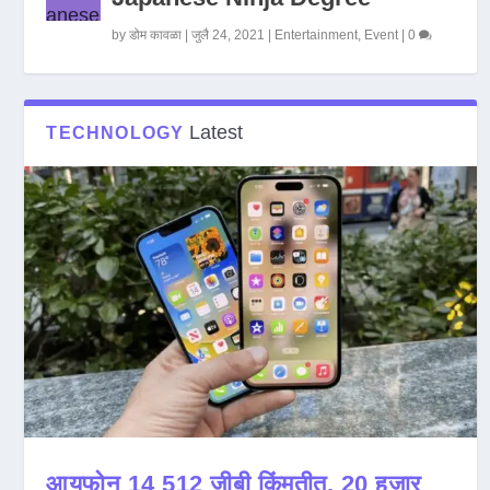
by
डोम कावळा
|
जुलै 24, 2021
|
Entertainment
,
Event
|
0
Latest
TECHNOLOGY
आयफोन 14 512 जीबी किंमतीत, 20 हजार