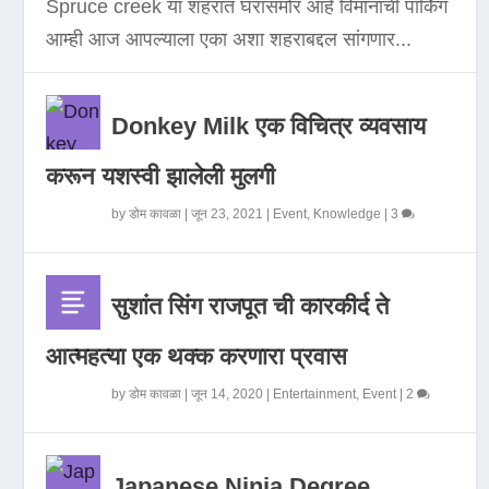
Spruce creek या शहरात घरासमोर आहे विमानाची पार्किंग
आम्ही आज आपल्याला एका अशा शहराबद्दल सांगणार...
Donkey Milk एक विचित्र व्यवसाय
करून यशस्वी झालेली मुलगी
by
डोम कावळा
|
जून 23, 2021
|
Event
,
Knowledge
|
3
सुशांत सिंग राजपूत ची कारकीर्द ते
आत्महत्या एक थक्क करणारा प्रवास
by
डोम कावळा
|
जून 14, 2020
|
Entertainment
,
Event
|
2
Japanese Ninja Degree