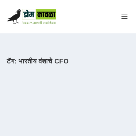
टॅग:
भारतीय वंशाचे CFO