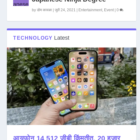
by
डोम कावळा
|
जुलै 24, 2021
|
Entertainment
,
Event
|
0
Latest
TECHNOLOGY
आयफोन 14 512 जीबी किंमतीत, 20 हजार