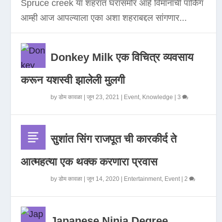
Spruce creek या शहरात घरासमोर आहे विमानाची पार्किंग
आम्ही आज आपल्याला एका अशा शहराबद्दल सांगणार...
Donkey Milk एक विचित्र व्यवसाय
करून यशस्वी झालेली मुलगी
by
डोम कावळा
|
जून 23, 2021
|
Event
,
Knowledge
|
3
सुशांत सिंग राजपूत ची कारकीर्द ते
आत्महत्या एक थक्क करणारा प्रवास
by
डोम कावळा
|
जून 14, 2020
|
Entertainment
,
Event
|
2
Japanese Ninja Degree