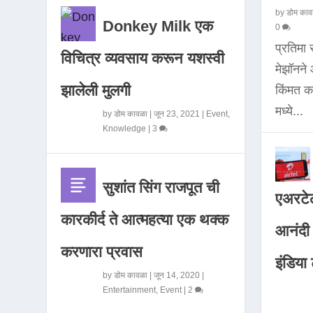
by
डोम काव
Donkey Milk एक
0
प्रतिमा
विचित्र व्यवसाय करून यशस्वी
मेझॉनन
झालेली मुलगी
किंमत 
मध्ये...
by
डोम कावळा
|
जून 23, 2021
|
Event
,
Knowledge
|
3
सुशांत सिंग राजपूत ची
एअरटेल
कारकीर्द ते आत्महत्या एक थक्क
आनंदी व
करणारा प्रवास
इंडिया ट
by
डोम कावळा
|
जून 14, 2020
|
Entertainment
,
Event
|
2