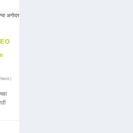
DEO
००
Videos
|
चहा
साठी