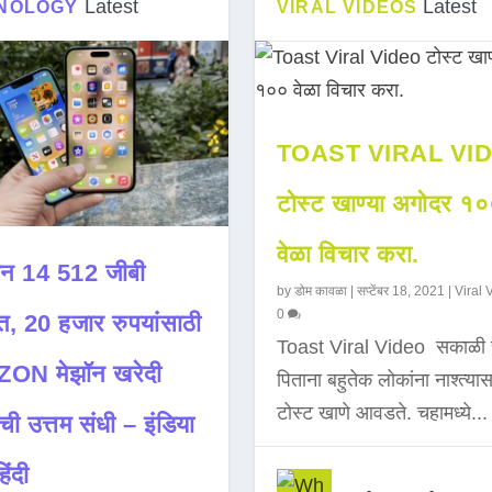
Latest
Latest
NOLOGY
VIRAL VIDEOS
TOAST VIRAL VI
टोस्ट खाण्या अगोदर १
वेळा विचार करा.
न 14 512 जीबी
by
डोम कावळा
|
सप्टेंबर 18, 2021
|
Viral 
0
त, 20 हजार रुपयांसाठी
Toast Viral Video सकाळी 
ON मेझॉन खरेदी
पिताना बहुतेक लोकांना नाश्त्या
टोस्ट खाणे आवडते. चहामध्ये...
ची उत्तम संधी – इंडिया
िंदी