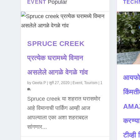
Popular
EVENT
TECH
SPRUCE CREEK
प्रत्येक घरामध्ये विमान
असलेले आगळे वेगळे गांव
आयफो
by
Geeta P
|
जुलै 27, 2020
|
Event
,
Tourism
|
1
किंमती
Spruce creek या शहरात घरासमोर
AMAZ
आहे विमानाची पार्किंग आम्ही आज
आपल्याला एका अशा शहराबद्दल
करण्या
सांगणार...
टीव्ही ह