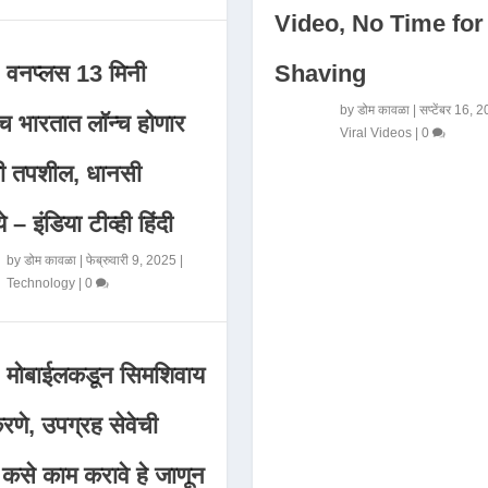
Video, No Time for
Shaving
वनप्लस 13 मिनी
by
डोम कावळा
|
सप्टेंबर 16, 
 भारतात लॉन्च होणार
Viral Videos
|
0
मी तपशील, धानसी
ये – इंडिया टीव्ही हिंदी
by
डोम कावळा
|
फेब्रुवारी 9, 2025
|
Technology
|
0
मोबाईलकडून सिमशिवाय
णे, उपग्रह सेवेची
 कसे काम करावे हे जाणून