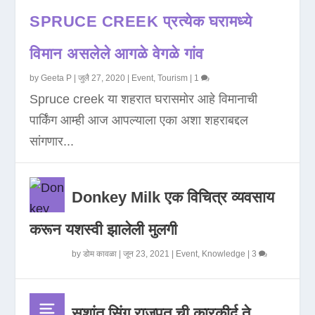
SPRUCE CREEK प्रत्येक घरामध्ये
विमान असलेले आगळे वेगळे गांव
by
Geeta P
|
जुलै 27, 2020
|
Event
,
Tourism
|
1
Spruce creek या शहरात घरासमोर आहे विमानाची
पार्किंग आम्ही आज आपल्याला एका अशा शहराबद्दल
सांगणार...
Donkey Milk एक विचित्र व्यवसाय
करून यशस्वी झालेली मुलगी
by
डोम कावळा
|
जून 23, 2021
|
Event
,
Knowledge
|
3
सुशांत सिंग राजपूत ची कारकीर्द ते