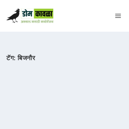
टॅग:
बिजनौर