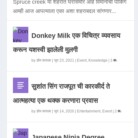
Spruce creek या शहरात घरासमोर आहे विमानाची पार्किंग
आम्ही आज आपल्याला एका अशा शहराबद्दल सांगणार...
Donkey Milk एक विचित्र व्यवसाय
करून यशस्वी झालेली मुलगी
by
डोम कावळा
|
जून 23, 2021
|
Event
,
Knowledge
|
3
सुशांत सिंग राजपूत ची कारकीर्द ते
आत्महत्या एक थक्क करणारा प्रवास
by
डोम कावळा
|
जून 14, 2020
|
Entertainment
,
Event
|
2
Japanese Ninja Degree