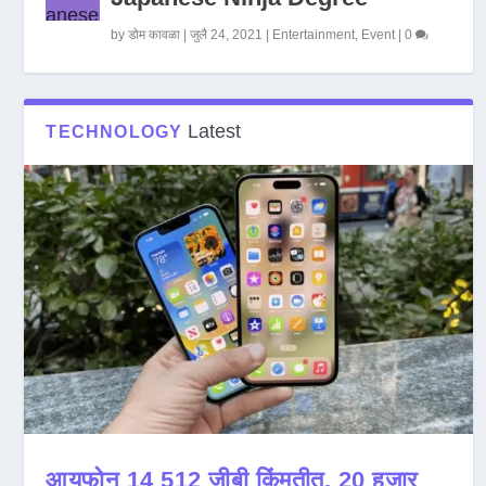
by
डोम कावळा
|
जुलै 24, 2021
|
Entertainment
,
Event
|
0
Latest
TECHNOLOGY
आयफोन 14 512 जीबी किंमतीत, 20 हजार