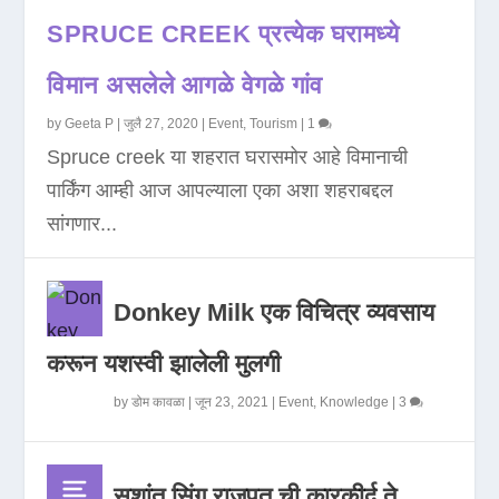
SPRUCE CREEK प्रत्येक घरामध्ये
विमान असलेले आगळे वेगळे गांव
by
Geeta P
|
जुलै 27, 2020
|
Event
,
Tourism
|
1
Spruce creek या शहरात घरासमोर आहे विमानाची
पार्किंग आम्ही आज आपल्याला एका अशा शहराबद्दल
सांगणार...
Donkey Milk एक विचित्र व्यवसाय
करून यशस्वी झालेली मुलगी
by
डोम कावळा
|
जून 23, 2021
|
Event
,
Knowledge
|
3
सुशांत सिंग राजपूत ची कारकीर्द ते