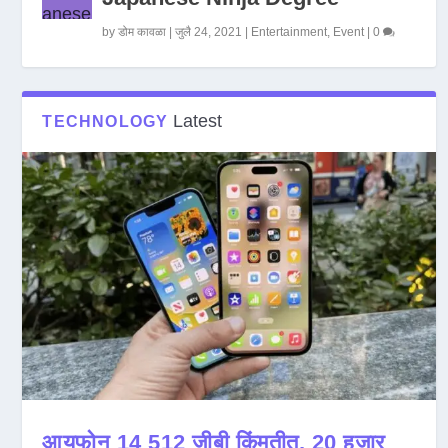
by
डोम कावळा
|
जुलै 24, 2021
|
Entertainment
,
Event
|
0
Latest
TECHNOLOGY
आयफोन 14 512 जीबी किंमतीत, 20 हजार