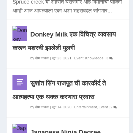
Spruce creek या शहरात घरासमोर आहे विमानाची पार्किंग
आम्ही आज आपल्याला एका अशा शहराबद्दल सांगणार...
Donkey Milk एक विचित्र व्यवसाय
करून यशस्वी झालेली मुलगी
by
डोम कावळा
|
जून 23, 2021
|
Event
,
Knowledge
|
3
सुशांत सिंग राजपूत ची कारकीर्द ते
आत्महत्या एक थक्क करणारा प्रवास
by
डोम कावळा
|
जून 14, 2020
|
Entertainment
,
Event
|
2
Japanese Ninja Degree