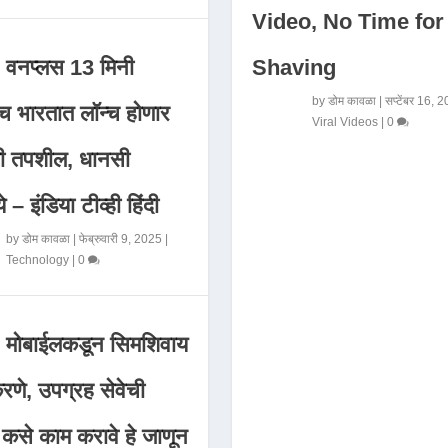
Video, No Time for
Shaving
वनप्लस 13 मिनी
by
डोम कावळा
|
सप्टेंबर 16, 
 भारतात लॉन्च होणार
Viral Videos
|
0
मी तपशील, धानसी
ये – इंडिया टीव्ही हिंदी
by
डोम कावळा
|
फेब्रुवारी 9, 2025
|
Technology
|
0
मोबाईलकडून सिमशिवाय
णे, उपग्रह सेवेची
 कसे काम करावे हे जाणून