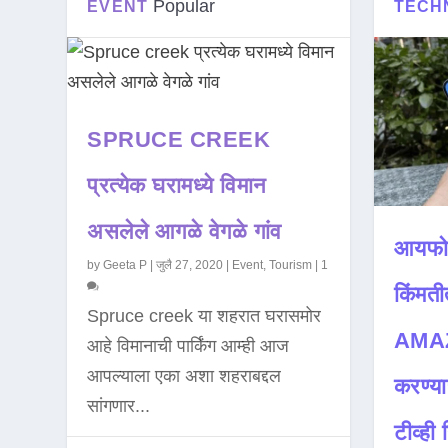
Popular
EVENT
TECH
SPRUCE CREEK
प्रत्येक घरामध्ये विमान
असलेले आगळे वेगळे गांव
आयफो
by
Geeta P
|
जुलै 27, 2020
|
Event
,
Tourism
|
1
किंमती
Spruce creek या शहरात घरासमोर
AMAZ
आहे विमानाची पार्किंग आम्ही आज
आपल्याला एका अशा शहराबद्दल
करण्या
सांगणार...
टीव्ही ह