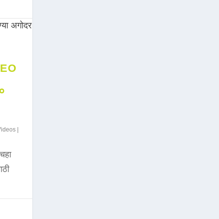
DEO
००
Videos
|
चहा
साठी