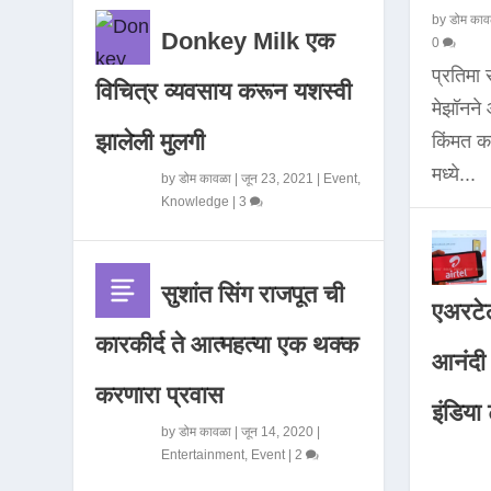
by
डोम काव
Donkey Milk एक
0
प्रतिमा
विचित्र व्यवसाय करून यशस्वी
मेझॉनन
झालेली मुलगी
किंमत 
मध्ये...
by
डोम कावळा
|
जून 23, 2021
|
Event
,
Knowledge
|
3
सुशांत सिंग राजपूत ची
एअरटेल
कारकीर्द ते आत्महत्या एक थक्क
आनंदी व
करणारा प्रवास
इंडिया ट
by
डोम कावळा
|
जून 14, 2020
|
Entertainment
,
Event
|
2