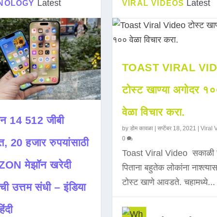
Latest
Latest
NOLOGY
VIRAL VIDEOS
TOAST VIRAL VI
टोस्ट खाण्या अगोदर १
वेळा विचार करा.
न 14 512 जीबी
by
डोम कावळा
|
सप्टेंबर 18, 2021
|
Viral 
0
त, 20 हजार रुपयांसाठी
Toast Viral Video सकाळी 
ON मेझॉन खरेदी
पिताना बहुतेक लोकांना नाश्त्या
टोस्ट खाणे आवडते. चहामध्ये...
ची उत्तम संधी – इंडिया
िंदी