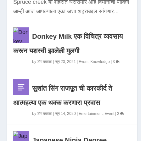
Spruce creek या शहरात घरासमोर आहे विमानाची पार्किंग
आम्ही आज आपल्याला एका अशा शहराबद्दल सांगणार...
Donkey Milk एक विचित्र व्यवसाय
करून यशस्वी झालेली मुलगी
by
डोम कावळा
|
जून 23, 2021
|
Event
,
Knowledge
|
3
सुशांत सिंग राजपूत ची कारकीर्द ते
आत्महत्या एक थक्क करणारा प्रवास
by
डोम कावळा
|
जून 14, 2020
|
Entertainment
,
Event
|
2
Japanese Ninja Degree