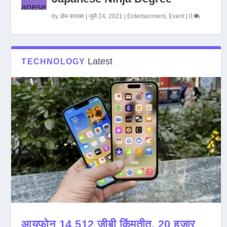
by
डोम कावळा
|
जुलै 24, 2021
|
Entertainment
,
Event
|
0
Latest
TECHNOLOGY
आयफोन 14 512 जीबी किंमतीत, 20 हजार