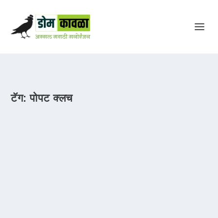
टॅग:
पोपट क्लच