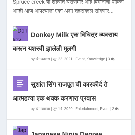
Spruce creek या शहरात घरासमोर आहे विमानाची पार्किंग
आम्ही आज आपल्याला एका अशा शहराबद्दल सांगणार...
Donkey Milk एक विचित्र व्यवसाय
करून यशस्वी झालेली मुलगी
by
डोम कावळा
|
जून 23, 2021
|
Event
,
Knowledge
|
3
सुशांत सिंग राजपूत ची कारकीर्द ते
आत्महत्या एक थक्क करणारा प्रवास
by
डोम कावळा
|
जून 14, 2020
|
Entertainment
,
Event
|
2
Japanese Ninja Degree