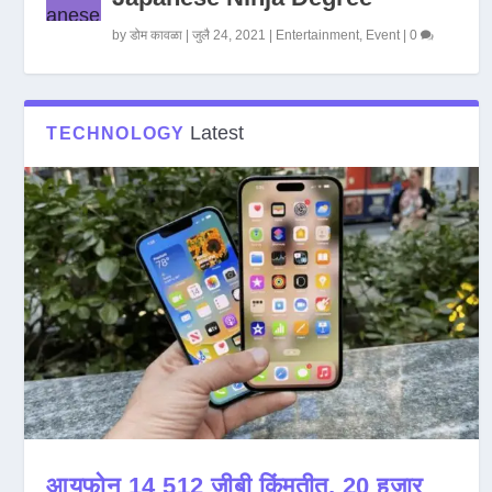
by
डोम कावळा
|
जुलै 24, 2021
|
Entertainment
,
Event
|
0
Latest
TECHNOLOGY
आयफोन 14 512 जीबी किंमतीत, 20 हजार