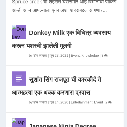
Spruce creek या शहरात घरासमोर आहे विमानाची पार्किंग
आम्ही आज आपल्याला एका अशा शहराबद्दल सांगणार...
Donkey Milk एक विचित्र व्यवसाय
करून यशस्वी झालेली मुलगी
by
डोम कावळा
|
जून 23, 2021
|
Event
,
Knowledge
|
3
सुशांत सिंग राजपूत ची कारकीर्द ते
आत्महत्या एक थक्क करणारा प्रवास
by
डोम कावळा
|
जून 14, 2020
|
Entertainment
,
Event
|
2
Japanese Ninja Degree