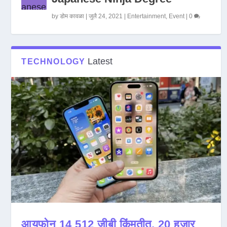
by
डोम कावळा
|
जुलै 24, 2021
|
Entertainment
,
Event
|
0
Latest
TECHNOLOGY
आयफोन 14 512 जीबी किंमतीत, 20 हजार