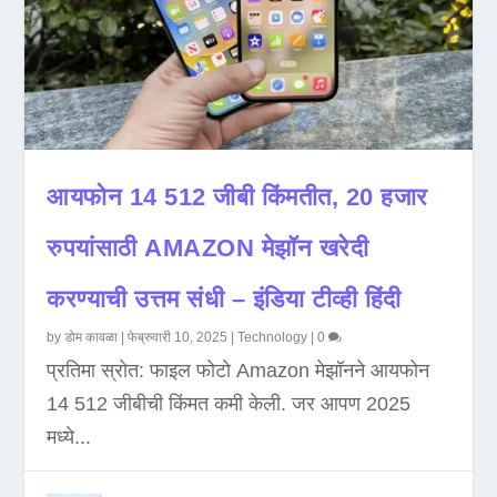
आयफोन 14 512 जीबी किंमतीत, 20 हजार
रुपयांसाठी AMAZON मेझॉन खरेदी
करण्याची उत्तम संधी – इंडिया टीव्ही हिंदी
by
डोम कावळा
|
फेब्रुवारी 10, 2025
|
Technology
|
0
प्रतिमा स्रोत: फाइल फोटो Amazon मेझॉनने आयफोन
14 512 जीबीची किंमत कमी केली. जर आपण 2025
मध्ये...