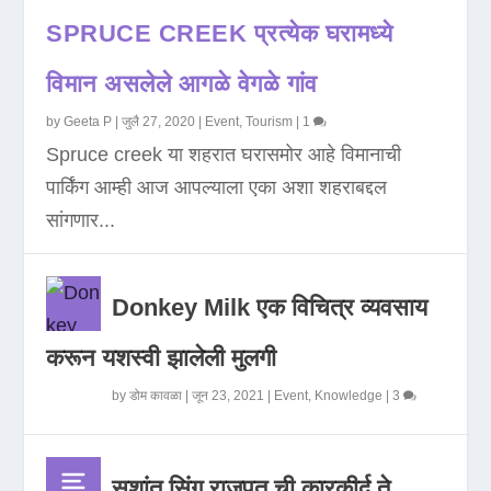
SPRUCE CREEK प्रत्येक घरामध्ये
विमान असलेले आगळे वेगळे गांव
by
Geeta P
|
जुलै 27, 2020
|
Event
,
Tourism
|
1
Spruce creek या शहरात घरासमोर आहे विमानाची
पार्किंग आम्ही आज आपल्याला एका अशा शहराबद्दल
सांगणार...
Donkey Milk एक विचित्र व्यवसाय
करून यशस्वी झालेली मुलगी
by
डोम कावळा
|
जून 23, 2021
|
Event
,
Knowledge
|
3
सुशांत सिंग राजपूत ची कारकीर्द ते