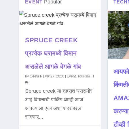
Popular
EVENT
TECH
SPRUCE CREEK
प्रत्येक घरामध्ये विमान
असलेले आगळे वेगळे गांव
आयफो
by
Geeta P
|
जुलै 27, 2020
|
Event
,
Tourism
|
1
किंमती
Spruce creek या शहरात घरासमोर
AMAZ
आहे विमानाची पार्किंग आम्ही आज
आपल्याला एका अशा शहराबद्दल
करण्या
सांगणार...
टीव्ही ह