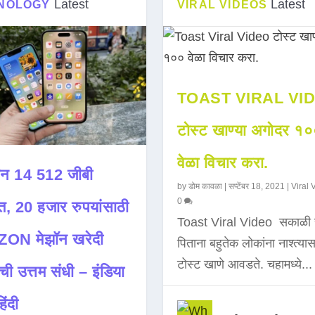
Latest
Latest
NOLOGY
VIRAL VIDEOS
TOAST VIRAL VI
टोस्ट खाण्या अगोदर १
वेळा विचार करा.
न 14 512 जीबी
by
डोम कावळा
|
सप्टेंबर 18, 2021
|
Viral 
0
त, 20 हजार रुपयांसाठी
Toast Viral Video सकाळी 
ON मेझॉन खरेदी
पिताना बहुतेक लोकांना नाश्त्या
टोस्ट खाणे आवडते. चहामध्ये...
ची उत्तम संधी – इंडिया
िंदी