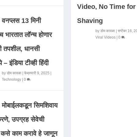
Video, No Time for
Shaving
वनप्लस 13 मिनी
by
डोम कावळा
|
सप्टेंबर 16, 
 भारतात लॉन्च होणार
Viral Videos
|
0
मी तपशील, धानसी
ये – इंडिया टीव्ही हिंदी
by
डोम कावळा
|
फेब्रुवारी 9, 2025
|
Technology
|
0
मोबाईलकडून सिमशिवाय
णे, उपग्रह सेवेची
 कसे काम करावे हे जाणून