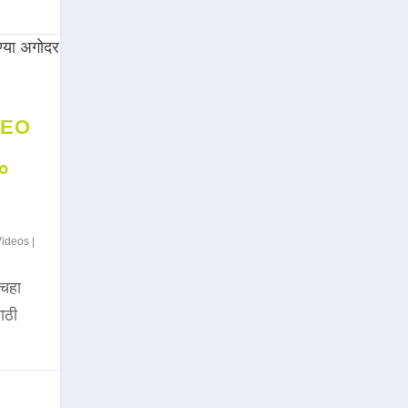
DEO
००
Videos
|
चहा
साठी