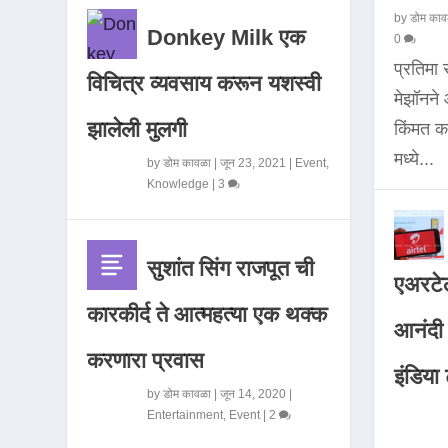
by
डोम काव
Donkey Milk एक
0
प्रतिमा
विचित्र व्यवसाय करून यशस्वी
मेझॉनन
झालेली मुलगी
किंमत 
मध्ये...
by
डोम कावळा
|
जून 23, 2021
|
Event
,
Knowledge
|
3
सुशांत सिंग राजपूत ची
एअरटेल
कारकीर्द ते आत्महत्या एक थक्क
आनंदी व
करणारा प्रवास
इंडिया ट
by
डोम कावळा
|
जून 14, 2020
|
Entertainment
,
Event
|
2