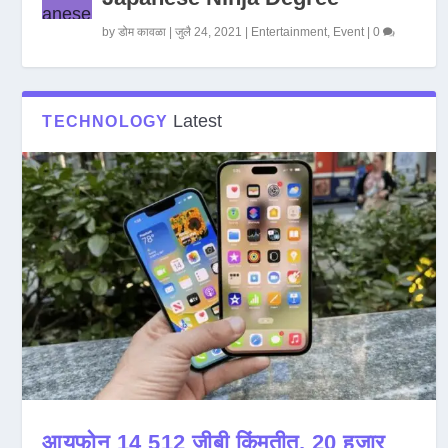
by
डोम कावळा
|
जुलै 24, 2021
|
Entertainment
,
Event
|
0
Latest
TECHNOLOGY
आयफोन 14 512 जीबी किंमतीत, 20 हजार