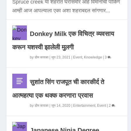
Spruce creek या शहरात घरासमोर आहे विमानाची पार्किंग
आम्ही आज आपल्याला एका अशा शहराबद्दल सांगणार...
Donkey Milk एक विचित्र व्यवसाय
करून यशस्वी झालेली मुलगी
by
डोम कावळा
|
जून 23, 2021
|
Event
,
Knowledge
|
3
सुशांत सिंग राजपूत ची कारकीर्द ते
आत्महत्या एक थक्क करणारा प्रवास
by
डोम कावळा
|
जून 14, 2020
|
Entertainment
,
Event
|
2
Japanese Ninja Degree