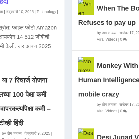
िंदी
When The B
ळा
|
फेब्रुवारी 10, 2025
|
Technology
|
Refuses to pay up
 स्रोत: फाइल फोटो Amazon
by
डोम कावळा
|
सप्टेंबर 17, 
े आयफोन 14 512 जीबीची
Viral Videos
|
0
कमी केली. जर आपण 2025
Monkey With
Human Intelligence
या 7 रिचार्ज योजना
mobile crazy
च्या 100 पेक्षा कमी
by
डोम कावळा
|
सप्टेंबर 17, 
ापरकर्त्यांपेक्षा कमी –
Viral Videos
|
0
ीव्ही हिंदी
by
डोम कावळा
|
फेब्रुवारी 9, 2025
|
Desi Jugad V