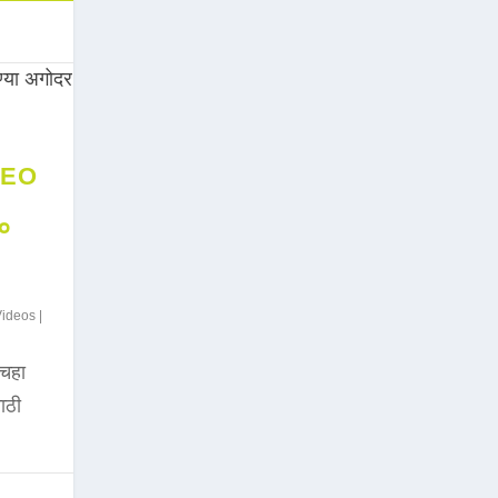
DEO
००
Videos
|
चहा
साठी