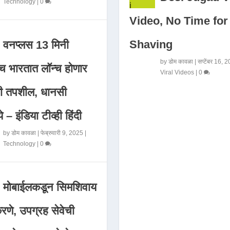
Technology
|
0
Video, No Time for
Shaving
वनप्लस 13 मिनी
by
डोम कावळा
|
सप्टेंबर 16, 
 भारतात लॉन्च होणार
Viral Videos
|
0
मी तपशील, धानसी
ये – इंडिया टीव्ही हिंदी
by
डोम कावळा
|
फेब्रुवारी 9, 2025
|
Technology
|
0
मोबाईलकडून सिमशिवाय
णे, उपग्रह सेवेची