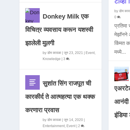
टीव्ही ह
by
डोम काव
Donkey Milk एक
0
प्रतिमा
विचित्र व्यवसाय करून यशस्वी
मेझॉनन
झालेली मुलगी
किंमत 
मध्ये...
by
डोम कावळा
|
जून 23, 2021
|
Event
,
Knowledge
|
3
सुशांत सिंग राजपूत ची
एअरटेल
कारकीर्द ते आत्महत्या एक थक्क
आनंदी व
करणारा प्रवास
इंडिया ट
by
डोम कावळा
|
जून 14, 2020
|
Entertainment
,
Event
|
2